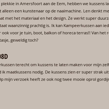
 plekkie in Amersfoort aan de Eem, hebben we kussens l
t alleen een kunstenaar op de naaimachine. Len denkt me
aat met het materiaal en het design. Ze werkt super duurz
taat waanzinnig prachtig is. Ik kan Kampeerkussen aan ie
ook voor je tuin, boot, balkon of horeca terras!! Van het 
tasje, geweldig toch?
08D
erkussen terecht om kussens te laten maken voor mijn z
 ik maatkussens nodig. De kussens zien er super strak uit 
 Op mijn verzoek heeft ze ook nog twee mooie oprol gord