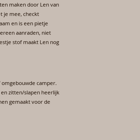
aten maken door Len van
t je mee, checkt
aam en is een pietje
dereen aanraden, niet
restje stof maakt Len nog
elf omgebouwde camper.
en zitten/slapen heerlijk
ijnen gemaakt voor de