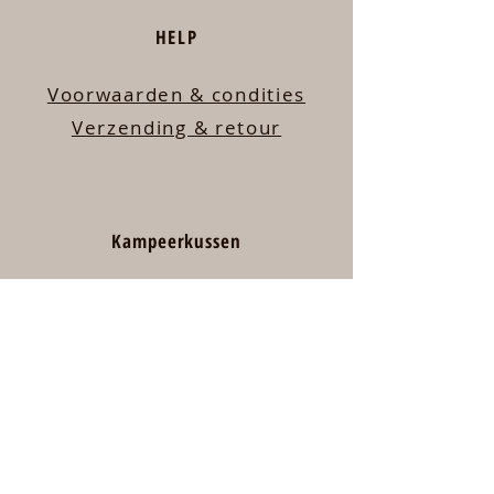
HELP
Voorwaarden & condities
Verzending & retour
Kampeerkussen
Over mij
Contact
Welkom