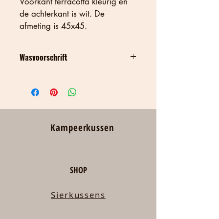
Voorkant terracotta kleurig en 
de achterkant is wit. De 
afmeting is 45x45.
Wasvoorschrift
De stof is van 100% katoen en 
voorgewassen. Op 30 graden 
wassen, bij voorkeur niet in de droger 
en niet rechtstreeks strijken op de print.
Kampeerkussen
SHOP
Sierkussens