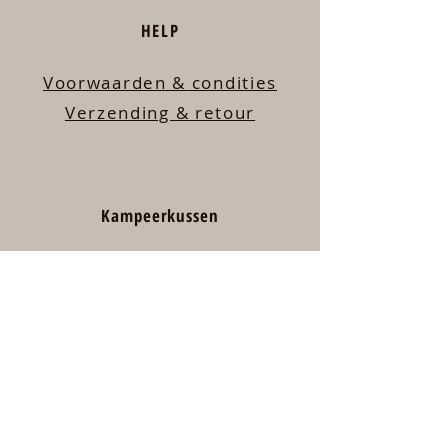
HELP
Voorwaarden & condities
Verzending & retour
Kampeerkussen
Over mij
Contact
Welkom